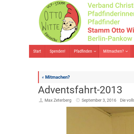
Zum
Inhalt
springen
Zum
Start
Spenden!
Pfadfinden
Mitmachen?
Inhalt
springen
«
Mitmachen?
Adventsfahrt-2013
Max Zeterberg
September 3, 2016
Die vol