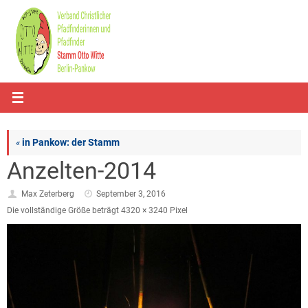
Zum
Inhalt
springen
«
in Pankow: der Stamm
Anzelten-2014
Max Zeterberg
September 3, 2016
Die vollständige Größe beträgt
4320 × 3240
Pixel