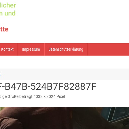
Kontakt
Impressum
Datenschutzerklärung
z
F-B47B-524B7F82887F
ndige Größe beträgt
4032 × 3024
Pixel