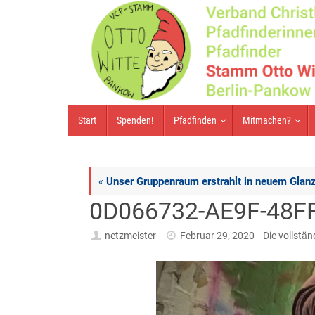
Zum
Inhalt
springen
Zum
Start
Spenden!
Pfadfinden
Mitmachen?
Inhalt
springen
«
Unser Gruppenraum erstrahlt in neuem Glan
0D066732-AE9F-48F
netzmeister
Februar 29, 2020
Die vollstä