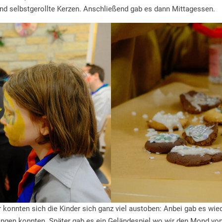
 und selbstgerollte Kerzen. Anschließend gab es dann Mittagessen.
ier konnten sich die Kinder sich ganz viel austoben: Anbei gab es wie
angen konnten. Später gab es ein Geländespiel wo wir den Mond von