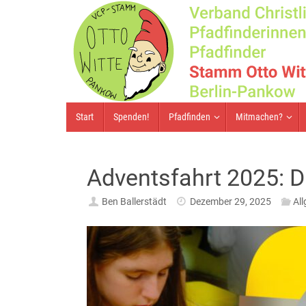
Zum
Inhalt
springen
Zum
Start
Spenden!
Pfadfinden
Mitmachen?
Inhalt
springen
Adventsfahrt 2025: D
Ben Ballerstädt
Dezember 29, 2025
Al