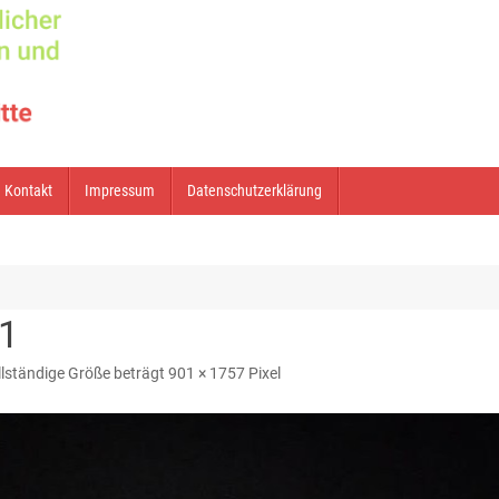
Kontakt
Impressum
Datenschutzerklärung
1
llständige Größe beträgt
901 × 1757
Pixel