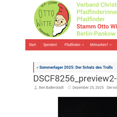
Zum
Inhalt
springen
Zum
Start
Spenden!
Pfadfinden
Mitmachen?
Inhalt
springen
«
Sommerlager 2025: Der Schatz des Trolls
DSCF8256_preview2-
Ben Ballerstädt
Dezember 25, 2025
Die vo